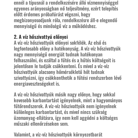
ennél a típusnál a rendelkezésére álló vízmennyiséggel
egyenes arányosságban nő teljesítmény, ezért telepítés
előtt érdemes próbafúrást végezni, hogy
megbizonyosodjunk róla, rendelkezésre áll-e elegendő
mennyiségű és minőségű víz a működéshez.
2. A víz hőszivattyú előnyei
A víz-víz hőszivattyúk előnyei sokfélék. Az első és
legfontosabb előny a hatékonyság. A víz-víz hőszivattyúk
nagy mennyiségű energiát tudnak hatékonyan
felhasználni, és ezáltal a fűtés és a hűtés költségeit is
jelentősen le tudják csökkenteni. És mivel a víz-víz
hőszivattyúk alacsony hőmérsékletű hőt tudnak
szivattyúzni, így csökkenthetik a fűtési rendszerben lévő
energiaveszteségeket is.
A víz-víz hőszivattyúk másik nagy előnye, hogy sokkal
kevesebb karbantartást igényelnek, mint a hagyományos
fűtőrendszerek. A víz-víz hőszivattyúk nem igényelnek
különleges karbantartást, és mivel nincs szükség
üzemanyag-ellátásra, így nem kell aggódni a költséges
műszaki ellenőrzéseken sem.
Valamint, a víz-víz hőszivattyúk környezetbarát