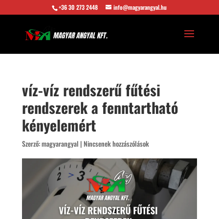
+36 30 273 2448
info@magyarangyal.hu
víz-víz rendszerű fűtési
rendszerek a fenntartható
kényelemért
Szerző:
magyarangyal
|
Nincsenek hozzászólások