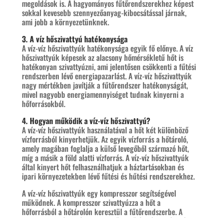
megoldások is. A hagyományos fűtőrendszerekhez képest
sokkal kevesebb szennyezőanyag-kibocsátással járnak,
ami jobb a környezetünknek.
3. A víz hőszivattyú hatékonysága
A víz-víz hőszivattyúk hatékonysága egyik fő előnye. A víz
hőszivattyúk képesek az alacsony hőmérsékletű hőt is
hatékonyan szivattyúzni, ami jelentősen csökkenti a fűtési
rendszerben lévő energiapazarlást. A víz-víz hőszivattyúk
nagy mértékben javítják a fűtőrendszer hatékonyságát,
mivel nagyobb energiamennyiséget tudnak kinyerni a
hőforrásokból.
4. Hogyan működik a víz-víz hőszivattyú?
A víz-víz hőszivattyúk használatával a hőt két különböző
vízforrásból kinyerhetjük. Az egyik vízforrás a hőtároló,
amely magában foglalja a külső levegőből származó hőt,
míg a másik a föld alatti vízforrás. A víz-víz hőszivattyúk
által kinyert hőt felhasználhatjuk a háztartásokban és
ipari környezetekben lévő fűtési és hűtési rendszerekhez.
A víz-víz hőszivattyúk egy kompresszor segítségével
működnek. A kompresszor szivattyúzza a hőt a
hőforrásból a hőtárolón keresztül a fűtőrendszerbe. A