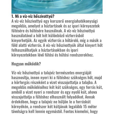
1. Mi a víz-víz hőszivattyú?
A víz-víz hőszivattyú egy korszerű energiahatékonysági
megoldás, amelyet a háztartások és az ipari környezetek
fűtésére és hűtésére használnak. A víz-víz hőszivattyú
használatával a hőt két különböző vízforrásból
kinyerhetjük. Az egyik vízforrás a hőtároló, míg a másik a
föld alatti vízforrás. A víz-víz hőszivattyúk által kinyert hőt
felhasználhatjuk a háztartásokban és ipari
környezetekben lévő fűtési és hűtési rendszerekhez.
Hogyan működik?
Víz-víz hőszivattyú a talajvíz természetes energiáját
hasznosítja, innen nyeri ki a fűtéshez szükséges hőt, majd
a körforgás részeként a vizet visszajuttatja a talajba. A
megoldás működéséhez két kút szükséges, egy forrás kút,
amiből a vizet nyeri a rendszer és egy nyelő kút, ahova
visszajuttatja a fűtéshez elhasznált folyadékot. Annak
érdekében, hogy a talajvíz ne hűljön le a forráskút
környékén, a rendszer két kútjának legalább 15 méter
távolságra kell lennie egymástól. Fontos kiemelni, hogy