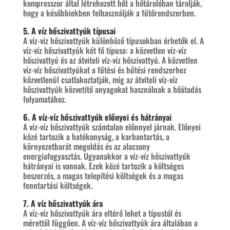
kompresszor által létrehozott hőt a hőtárolóban tárolják,
hogy a későbbiekben felhasználják a fűtőrendszerben.
5. A víz hőszivattyúk típusai
A víz-víz hőszivattyúk különböző típusokban érhetők el. A
víz-víz hőszivattyúk két fő típusa: a közvetlen víz-víz
hőszivattyú és az átviteli víz-víz hőszivattyú. A közvetlen
víz-víz hőszivattyúkat a fűtési és hűtési rendszerhez
közvetlenül csatlakoztatják, míg az átviteli víz-víz
hőszivattyúk közvetítő anyagokat használnak a hőátadás
folyamatához.
6. A víz-víz hőszivattyúk előnyei és hátrányai
A víz-víz hőszivattyúk számtalan előnnyel járnak. Előnyei
közé tartozik a hatékonyság, a karbantartás, a
környezetbarát megoldás és az alacsony
energiafogyasztás. Ugyanakkor a víz-víz hőszivattyúk
hátrányai is vannak. Ezek közé tartozik a költséges
beszerzés, a magas telepítési költségek és a magas
fenntartási költségek.
7. A víz hőszivattyúk ára
A víz-víz hőszivattyúk ára eltérő lehet a típustól és
mérettől függően. A víz-víz hőszivattyúk ára általában a