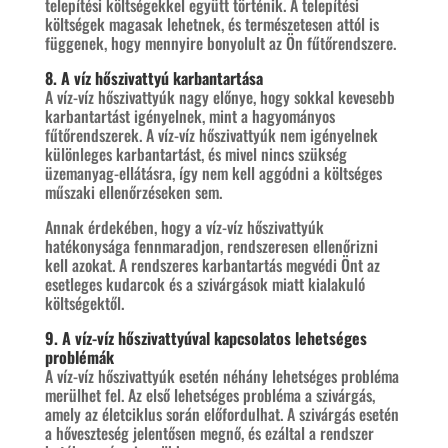
telepítési költségekkel együtt történik. A telepítési
költségek magasak lehetnek, és természetesen attól is
függenek, hogy mennyire bonyolult az Ön fűtőrendszere.
8. A víz hőszivattyú karbantartása
A víz-víz hőszivattyúk nagy előnye, hogy sokkal kevesebb
karbantartást igényelnek, mint a hagyományos
fűtőrendszerek. A víz-víz hőszivattyúk nem igényelnek
különleges karbantartást, és mivel nincs szükség
üzemanyag-ellátásra, így nem kell aggódni a költséges
műszaki ellenőrzéseken sem.
Annak érdekében, hogy a víz-víz hőszivattyúk
hatékonysága fennmaradjon, rendszeresen ellenőrizni
kell azokat. A rendszeres karbantartás megvédi Önt az
esetleges kudarcok és a szivárgások miatt kialakuló
költségektől.
9. A víz-víz hőszivattyúval kapcsolatos lehetséges
problémák
A víz-víz hőszivattyúk esetén néhány lehetséges probléma
merülhet fel. Az első lehetséges probléma a szivárgás,
amely az életciklus során előfordulhat. A szivárgás esetén
a hőveszteség jelentősen megnő, és ezáltal a rendszer