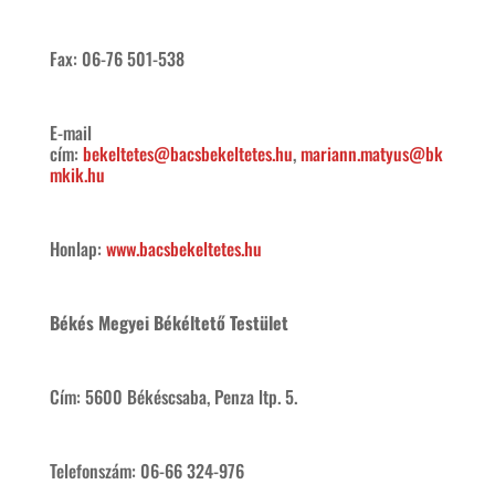
Fax: 06-76 501-538
E-mail
cím:
bekeltetes@bacsbekeltetes.hu
,
mariann.matyus@bk
mkik.hu
Honlap:
www.bacsbekeltetes.hu
Békés Megyei Békéltető Testület
Cím: 5600 Békéscsaba, Penza ltp. 5.
Telefonszám: 06-66 324-976