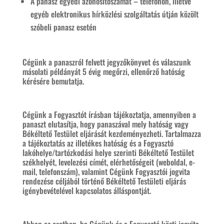
A panasz egyedi azonosítószámát – telefonon, illetve
egyéb elektronikus hírközlési szolgáltatás útján közölt
szóbeli panasz esetén
Cégünk a panaszról felvett jegyzőkönyvet és válaszunk
másolati példányát 5 évig megőrzi, ellenőrző hatóság
kérésére bemutatja.
Cégünk a Fogyasztót írásban tájékoztatja, amennyiben a
panaszt elutasítja, hogy panaszával mely hatóság vagy
Békéltető Testület eljárását kezdeményezheti. Tartalmazza
a tájékoztatás az illetékes hatóság és a Fogyasztó
lakóhelye/tartózkodási helye szerinti Békéltető Testület
székhelyét, levelezési címét, elérhetőségeit (weboldal, e-
mail, telefonszám), valamint Cégünk Fogyasztói jogvita
rendezése céljából történő Békéltető Testületi eljárás
igénybevételével kapcsolatos álláspontját.