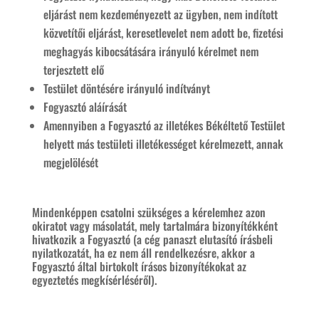
eljárást nem kezdeményezett az ügyben, nem indított
közvetítői eljárást, keresetlevelet nem adott be, fizetési
meghagyás kibocsátására irányuló kérelmet nem
terjesztett elő
Testület döntésére irányuló indítványt
Fogyasztó aláírását
Amennyiben a Fogyasztó az illetékes Békéltető Testület
helyett más testületi illetékességet kérelmezett, annak
megjelölését
Mindenképpen csatolni szükséges a kérelemhez azon
okiratot vagy másolatát, mely tartalmára bizonyítékként
hivatkozik a Fogyasztó (a cég panaszt elutasító írásbeli
nyilatkozatát, ha ez nem áll rendelkezésre, akkor a
Fogyasztó által birtokolt írásos bizonyítékokat az
egyeztetés megkísérléséről).