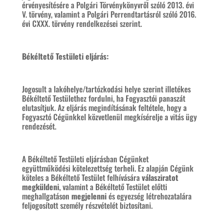
érvényesítésére a Polgári Törvénykönyvről szóló 2013. évi
V. törvény, valamint a Polgári Perrendtartásról szóló 2016.
évi CXXX. törvény rendelkezései szerint.
Békéltető Testületi eljárás:
Jogosult a lakóhelye/tartózkodási helye szerint illetékes
Békéltető Testülethez fordulni, ha Fogyasztói panaszát
elutasítjuk. Az eljárás megindításának feltétele, hogy a
Fogyasztó Cégünkkel közvetlenül megkísérelje a vitás ügy
rendezését.
A Békéltető Testületi eljárásban Cégünket
együttműködési kötelezettség terheli. Ez alapján Cégünk
köteles a Békéltető Testület felhívására
válasziratot
megküldeni
, valamint a Békéltető Testület előtti
meghallgatáson
megjelenni
és
egyezség létrehozatalára
feljogosított személy részvételét biztosítani.