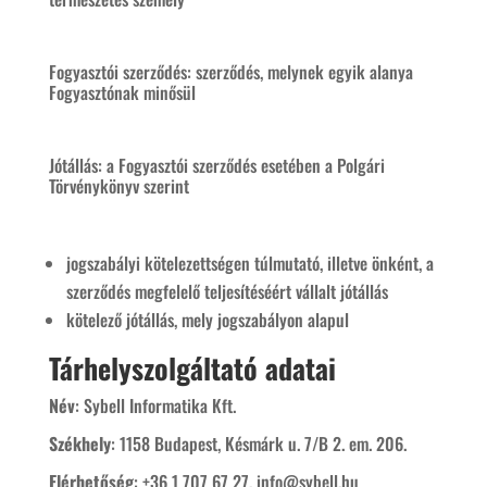
Fogyasztói szerződés: szerződés, melynek egyik alanya
Fogyasztónak minősül
Jótállás: a Fogyasztói szerződés esetében a Polgári
Törvénykönyv szerint
jogszabályi kötelezettségen túlmutató, illetve önként, a
szerződés megfelelő teljesítéséért vállalt jótállás
kötelező jótállás, mely jogszabályon alapul
Tárhelyszolgáltató adatai
Név
:
Sybell Informatika Kft.
Székhely
:
1158 Budapest, Késmárk u. 7/B 2. em. 206.
Elérhetőség
:
+36 1 707 67 27
,
info@sybell.hu