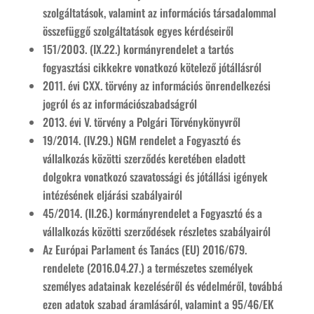
szolgáltatások, valamint az információs társadalommal
összefüggő szolgáltatások egyes kérdéseiről
151/2003. (IX.22.) kormányrendelet a tartós
fogyasztási cikkekre vonatkozó kötelező jótállásról
2011. évi CXX. törvény az információs önrendelkezési
jogról és az információszabadságról
2013. évi V. törvény a Polgári Törvénykönyvről
19/2014. (IV.29.) NGM rendelet a Fogyasztó és
vállalkozás közötti szerződés keretében eladott
dolgokra vonatkozó szavatossági és jótállási igények
intézésének eljárási szabályairól
45/2014. (II.26.) kormányrendelet a Fogyasztó és a
vállalkozás közötti szerződések részletes szabályairól
Az Európai Parlament és Tanács (EU) 2016/679.
rendelete (2016.04.27.) a természetes személyek
személyes adatainak kezeléséről és védelméről, továbbá
ezen adatok szabad áramlásáról, valamint a 95/46/EK