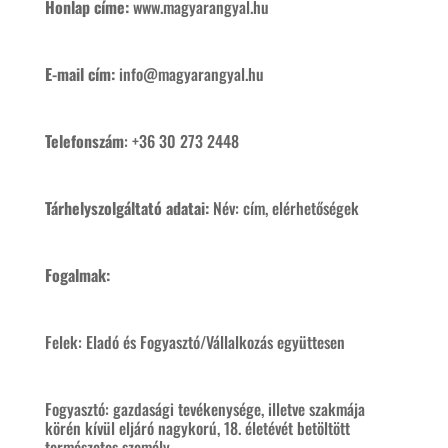
Honlap címe:
www.magyarangyal.hu
E-mail cím:
info@magyarangyal.hu
Telefonszám
: +36 30 273 2448
Tárhelyszolgáltató adatai:
Név: cím, elérhetőségek
Fogalmak:
Felek: Eladó és Fogyasztó/Vállalkozás együttesen
Fogyasztó: gazdasági tevékenysége, illetve szakmája
körén kívül eljáró nagykorú, 18. életévét betöltött
természetes személy