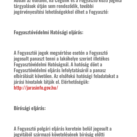
Abban az esetben, ha Cégünk és a Fogyasztó közti jogvita
tárgyalások útján sem rendeződik, további
jogérvényesítési lehetőségekkel élhet a Fogyasztó:
Fogyasztóvédelmi Hatósági eljárás:
A Fogyasztói jogok megsértése esetén a Fogyasztó
jogosult panaszt tenni a lakóhelye szerint illetékes
Fogyasztóvédelmi Hatóságnál. A hatóság dönt a
Fogyasztóvédelmi eljárás lefolytatásáról a panasz
elbírálását követően. Az elsőfokú hatósági feladatokat a
járási hivatalok látják el. Elérhetőségük:
http://jarasinfo.gov.hu/
Bírósági eljárás:
A Fogyasztó polgári eljárás keretein belül jogosult a
jogvitából származó követelésének bíróság előtti