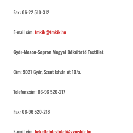
Fax: 06-22 510-312
E-mail cím:
fmkik@fmkik.hu
Győr-Moson-Sopron Megyei Békéltető Testület
Cím: 9021 Győr, Szent István út 10/a.
Telefonszám: 06-96 520-217
Fax: 06-96 520-218
E-mail cím:
bekeltetotestulet@gymskik.hu