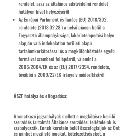
rendelet, azaz az általános adatvédelmi rendelet
hatályon kívül helyezéséről
Az Európai Parlament és Tanács (EU) 2018/302.
rendelete (2018.02.28.) a belső piacon belül a
Fogyasztó állampolgársága, lakó/letelepedési helye
alapján való indokolatlan területi alapú
tartalomkorlátozással és a megkülönböztetés egyéb
formáival szembeni fellépésről, valamint a
2006/2004/EK és az (EU) 2017/2394. rendelete,
továbbá a 2009/22/EK irányelv módosításáról
ÁSZF hatálya és elfogadása:
A vonatkozó jogszabályok mellett a megkötésre kerülő
szerződés tartalmát Általános szerződési feltételeink is
szabályozzák. Ennek keretein belül összefoglaljuk az Önt
és minket megillető jogokat, kötelezettségeket, a