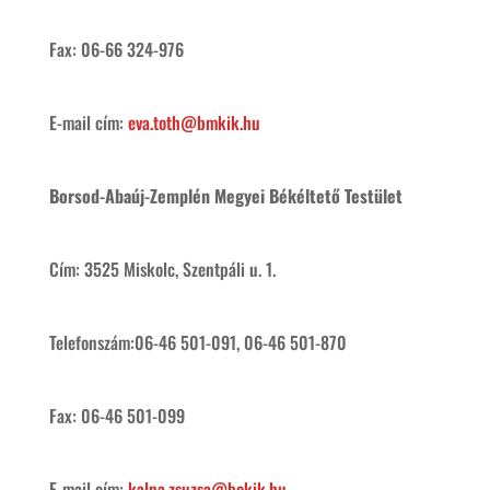
Fax: 06-66 324-976
E-mail cím:
eva.toth@bmkik.hu
Borsod-Abaúj-Zemplén Megyei Békéltető Testület
Cím: 3525 Miskolc, Szentpáli u. 1.
Telefonszám:06-46 501-091, 06-46 501-870
Fax: 06-46 501-099
E-mail cím:
kalna.zsuzsa@bokik.hu