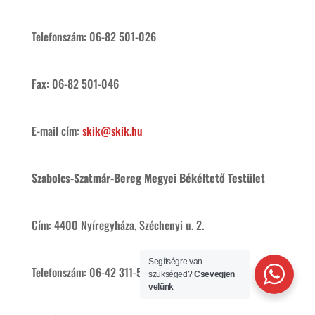
Telefonszám: 06-82 501-026
Fax: 06-82 501-046
E-mail cím:
skik@skik.hu
Szabolcs-Szatmár-Bereg Megyei Békéltető Testület
Cím: 4400 Nyíregyháza, Széchenyi u. 2.
Segítségre van
Telefonszám: 06-42 311-544
szükséged?
Csevegjen
velünk