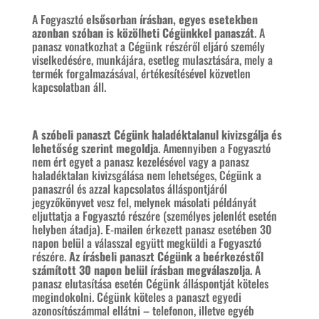
A Fogyasztó
elsősorban írásban, egyes esetekben
azonban szóban is közölheti Cégünkkel panaszát
. A
panasz vonatkozhat a Cégünk részéről eljáró személy
viselkedésére, munkájára, esetleg mulasztására, mely a
termék forgalmazásával, értékesítésével közvetlen
kapcsolatban áll.
A szóbeli panaszt Cégünk haladéktalanul kivizsgálja és
lehetőség szerint megoldja
. Amennyiben a Fogyasztó
nem ért egyet a panasz kezelésével vagy a panasz
haladéktalan kivizsgálása nem lehetséges, Cégünk a
panaszról és azzal kapcsolatos álláspontjáról
jegyzőkönyvet vesz fel, melynek másolati példányát
eljuttatja a Fogyasztó részére (személyes jelenlét esetén
helyben átadja). E-mailen érkezett panasz esetében 30
napon belül a válasszal együtt megküldi a Fogyasztó
részére.
Az írásbeli panaszt Cégünk a beérkezéstől
számított 30 napon belül írásban megválaszolja
. A
panasz elutasítása esetén Cégünk álláspontját köteles
megindokolni. Cégünk köteles a panaszt egyedi
azonosítószámmal ellátni – telefonon, illetve egyéb