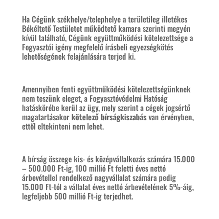
Ha Cégünk székhelye/telephelye a területileg illetékes
Békéltető Testületet működtető kamara szerinti megyén
kívül található, Cégünk együttműködési kötelezettsége a
Fogyasztói igény megfelelő írásbeli egyezségkötés
lehetőségének felajánlására terjed ki.
Amennyiben fenti együttműködési kötelezettségünknek
nem teszünk eleget, a Fogyasztóvédelmi Hatóság
hatáskörébe kerül az ügy, mely szerint a cégek jogsértő
magatartásakor
kötelező bírságkiszabás
van érvényben,
ettől eltekinteni nem lehet.
A bírság összege kis- és középvállalkozás számára 15.000
– 500.000 Ft-ig, 100 millió Ft feletti éves nettó
árbevétellel rendelkező nagyvállalat számára pedig
15.000 Ft-tól a vállalat éves nettó árbevételének 5%-áig,
legfeljebb 500 millió Ft-ig terjedhet.