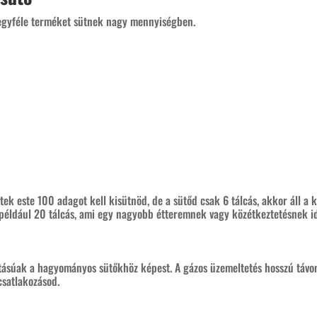
 egyféle terméket sütnek nagy mennyiségben.
tek este 100 adagot kell kisütnöd, de a sütőd csak 6 tálcás, akkor áll a 
éldául 20 tálcás, ami egy nagyobb étteremnek vagy közétkeztetésnek ide
tásúak a hagyományos sütőkhöz képest. A gázos üzemeltetés hosszú távon
csatlakozásod.