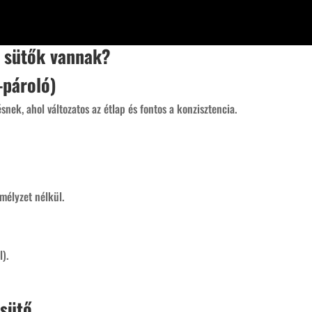
i sütők vannak?
-pároló)
nek, ahol változatos az étlap és fontos a konzisztencia.
mélyzet nélkül.
l).
 sütő