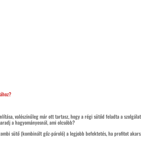
sához?
ítása, valószínűleg már ott tartasz, hogy a régi sütőd feladta a szolgálat
maradj a hagyományosnál, ami olcsóbb?
ombi sütő (kombinált gőz-pároló) a legjobb befektetés, ha profitot aka