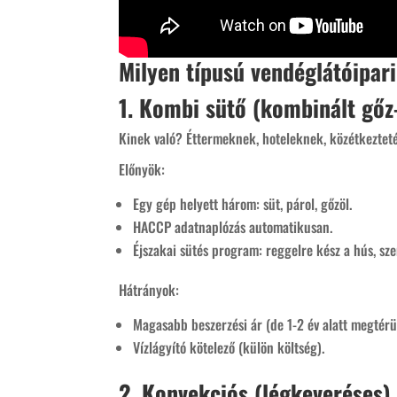
Milyen típusú vendéglátóipar
1. Kombi sütő (kombinált gőz
Kinek való? Éttermeknek, hoteleknek, közétkeztetés
Előnyök:
Egy gép helyett három: süt, párol, gőzöl.
HACCP adatnaplózás automatikusan.
Éjszakai sütés program: reggelre kész a hús, sze
Hátrányok:
Magasabb beszerzési ár (de 1-2 év alatt megtérü
Vízlágyító kötelező (külön költség).
2. Konvekciós (légkeveréses)