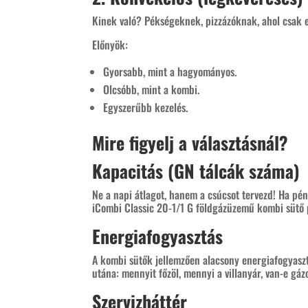
Kinek való? Pékségeknek, pizzázóknak, ahol csak
Előnyök:
Gyorsabb, mint a hagyományos.
Olcsóbb, mint a kombi.
Egyszerűbb kezelés.
Mire figyelj a választásnál?
Kapacitás (GN tálcák száma)
Ne a napi átlagot, hanem a csúcsot tervezd! Ha pén
iCombi Classic 20-1/1 G földgázüzemű kombi sütő p
Energiafogyasztás
A kombi sütők jellemzően alacsony energiafogyasz
utána: mennyit főzöl, mennyi a villanyár, van-e gáz
Szervizháttér