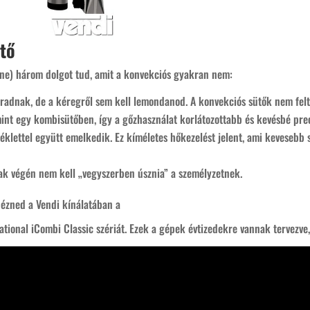
ütő
Line) három dolgot tud, amit a konvekciós gyakran nem:
aradnak, de a kéregről sem kell lemondanod. A konvekciós sütők nem felt
mint egy kombisütőben, így a gőzhasználat korlátozottabb és kevésbé prec
éklettel együtt emelkedik. Ez kíméletes hőkezelést jelent, ami kevesebb
zak végén nem kell „vegyszerben úsznia” a személyzetnek.
nézned a Vendi kínálatában a
Rational iCombi Classic szériát. Ezek a gépek évtizedekre vannak tervezve