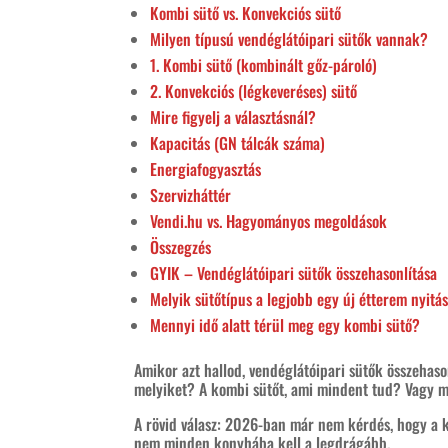
Kombi sütő vs. Konvekciós sütő
Milyen típusú vendéglátóipari sütők vannak?
1. Kombi sütő (kombinált gőz-pároló)
2. Konvekciós (légkeveréses) sütő
Mire figyelj a választásnál?
Kapacitás (GN tálcák száma)
Energiafogyasztás
Szervizháttér
Vendi.hu vs. Hagyományos megoldások
Összegzés
GYIK – Vendéglátóipari sütők összehasonlítása
Melyik sütőtípus a legjobb egy új étterem nyitá
Mennyi idő alatt térül meg egy kombi sütő?
Amikor azt hallod, vendéglátóipari sütők összehasonl
melyiket? A kombi sütőt, ami mindent tud? Vagy 
A rövid válasz: 2026-ban már nem kérdés, hogy a k
nem minden konyhába kell a legdrágább.