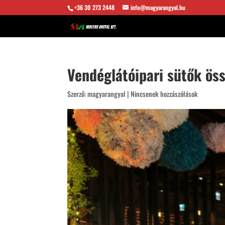
+36 30 273 2448
info@magyarangyal.hu
Vendéglátóipari sütők ös
Szerző:
magyarangyal
|
Nincsenek hozzászólások