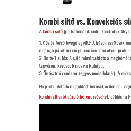
Kombi sütő vs. Konvekciós s
A
kombi sütő
(pl. Rational iCombi, Electrolux Sky
Gőz és forró levegő együtt: A húsok szaftosak m
mégis, a párafunkció jellemzően nem olyan profi, 
Delta-T sütés: A sütő hőmérséklete a maghőmérs
tányéron, kevesebb megy a kukába.
Öntisztító rendszer (egyes modelleknél): A műs
Ha profi, időtálló megoldást keresel, érdemes meg
kombinált sütő pároló berendezéseket
, például a 