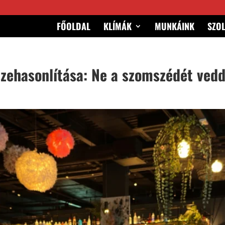
FŐOLDAL
KLÍMÁK
MUNKÁINK
SZO
szehasonlítása: Ne a szomszédét vedd