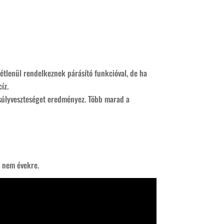
étlenül rendelkeznek párásító funkcióval, de ha
íz.
 súlyveszteséget eredményez. Több marad a
, nem évekre.