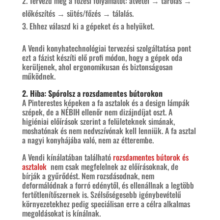
Tervezd meg a főzési folyamatot: átvétel → tárolás →
előkészítés → sütés/főzés → tálalás.
Ehhez válaszd ki a gépeket és a helyüket.
A Vendi konyhatechnológiai tervezési szolgáltatása pont
ezt a fázist készíti elő profi módon, hogy a gépek oda
kerüljenek, ahol ergonomikusan és biztonságosan
működnek.​
2. Hiba: Spórolsz a rozsdamentes bútorokon
A Pinterestes képeken a fa asztalok és a design lámpák
szépek, de a NÉBIH ellenőr nem dizájndíjat oszt. A
higiéniai előírások szerint a felületeknek simának,
moshatónak és nem nedvszívónak kell lenniük. A fa asztal
a nagyi konyhájába való, nem az étterembe.​
A Vendi kínálatában található
rozsdamentes bútorok és
asztalok
nem csak megfelelnek az előírásoknak, de
bírják a gyűrődést. Nem rozsdásodnak, nem
deformálódnak a forró edénytől, és ellenállnak a legtöbb
fertőtlenítőszernek is. Szélsőségesebb igénybevételű
környezetekhez pedig speciálisan erre a célra alkalmas
megoldásokat is kínálnak.