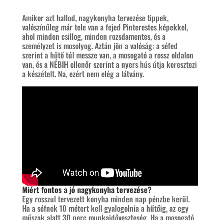
Amikor azt hallod, nagykonyha tervezése tippek,
valószínűleg már tele van a fejed Pinterestes képekkel,
ahol minden csillog, minden rozsdamentes, és a
személyzet is mosolyog. Aztán jön a valóság: a séfed
szerint a hűtő túl messze van, a mosogató a rossz oldalon
van, és a NÉBIH ellenőr szerint a nyers hús útja keresztezi
a készételt. Na, ezért nem elég a látvány.
Miért fontos a jó nagykonyha tervezése?
Egy rosszul tervezett konyha minden nap pénzbe kerül.
Ha a séfnek 10 métert kell gyalogolnia a hűtőig, az egy
műszak alatt 30 perc munkaidőveszteség. Ha a mosogató