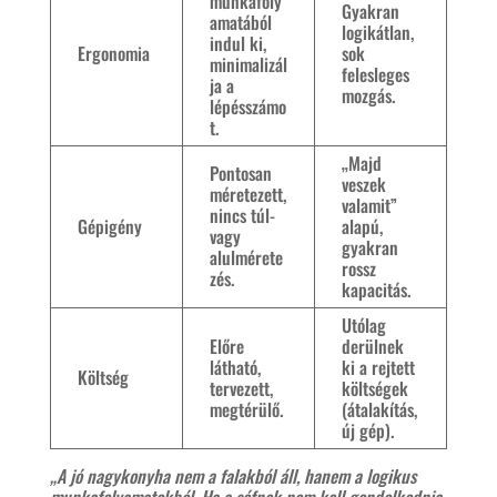
munkafoly
Gyakran
amatából
logikátlan,
indul ki,
Ergonomia
sok
minimalizál
felesleges
ja a
mozgás.
lépésszámo
t.
„Majd
Pontosan
veszek
méretezett,
valamit”
nincs túl-
Gépigény
alapú,
vagy
gyakran
alulmérete
rossz
zés.
kapacitás.
Utólag
Előre
derülnek
látható,
ki a rejtett
Költség
tervezett,
költségek
megtérülő.
(átalakítás,
új gép).
„A jó nagykonyha nem a falakból áll, hanem a logikus