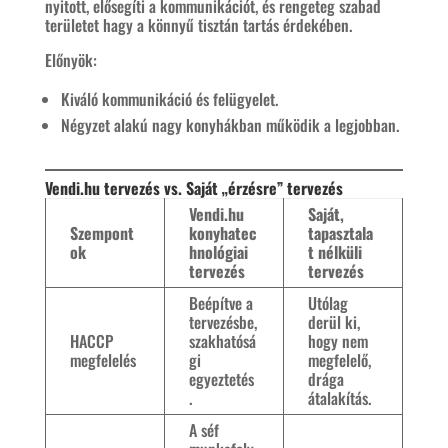
nyitott, elősegíti a kommunikációt, és rengeteg szabad
területet hagy a könnyű tisztán tartás érdekében.​
Előnyök:
Kiváló kommunikáció és felügyelet.
Négyzet alakú nagy konyhákban működik a legjobban.
Vendi.hu tervezés vs. Saját „érzésre” tervezés
Vendi.hu
Saját,
Szempont
konyhatec
tapasztala
ok
hnológiai
t nélküli
tervezés
tervezés
Beépítve a
Utólag
tervezésbe,
derül ki,
HACCP
szakhatósá
hogy nem
megfelelés
gi
megfelelő,
egyeztetés ​
drága
.
átalakítás.
A séf