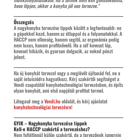
munkafolyamatokból. Ha a séfnek nem kell gondolkodnia,
hova lépjen, akkor a konyha jól van tervezve.”
Összegzés
A nagykonyha tervezése tippek között a legfontosabb: ne
a gépekkel kezd, hanem az étlappal és a folyamatokkal. A
HACCP nem ellenség, hanem segítő, az ergonómia pedig
nem luxus, hanem profitnövelő. Ha a séf keveset lép,
keveset hibázik, és gyorsan dolgozik, az neked pénzt
jelent.
Ha új konyhát tervezel vagy a meglévőt újítanád fel, ne a
saját intuíciódra hagyatkozz. Kérj szakértői segítséget a
Vendi csapatától konyhatechnológiai tervezésben, és építs
olyan konyhát, ami első napjától profitot termel.
Látogasd meg a
Vendi.hu
oldalát, és kérj ajánlatot
konyhatechnológiai tervezésre
!
GYIK – Nagykonyha tervezése tippek
Kell-e HACCP szakértő a tervezéshez?
Nem feltétlenül külön szakértő, de a tervezőnek ismernie