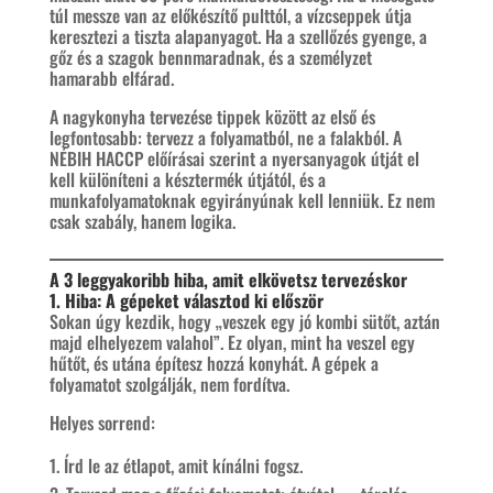
túl messze van az előkészítő pulttól, a vízcseppek útja
keresztezi a tiszta alapanyagot. Ha a szellőzés gyenge, a
gőz és a szagok bennmaradnak, és a személyzet
hamarabb elfárad.
A nagykonyha tervezése tippek között az első és
legfontosabb: tervezz a folyamatból, ne a falakból. A
NÉBIH HACCP előírásai szerint a nyersanyagok útját el
kell különíteni a késztermék útjától, és a
munkafolyamatoknak egyirányúnak kell lenniük. Ez nem
csak szabály, hanem logika.​
A 3 leggyakoribb hiba, amit elkövetsz tervezéskor
1. Hiba: A gépeket választod ki először
Sokan úgy kezdik, hogy „veszek egy jó kombi sütőt, aztán
majd elhelyezem valahol”. Ez olyan, mint ha veszel egy
hűtőt, és utána építesz hozzá konyhát. A gépek a
folyamatot szolgálják, nem fordítva.
Helyes sorrend:
Írd le az étlapot, amit kínálni fogsz.