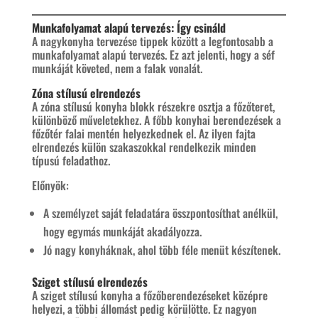
Munkafolyamat alapú tervezés: Így csináld
A nagykonyha tervezése tippek között a legfontosabb a
munkafolyamat alapú tervezés. Ez azt jelenti, hogy a séf
munkáját követed, nem a falak vonalát.
Zóna stílusú elrendezés
A zóna stílusú konyha blokk részekre osztja a főzőteret,
különböző műveletekhez. A főbb konyhai berendezések a
főzőtér falai mentén helyezkednek el. Az ilyen fajta
elrendezés külön szakaszokkal rendelkezik minden
típusú feladathoz.​
Előnyök:
A személyzet saját feladatára összpontosíthat anélkül,
hogy egymás munkáját akadályozza.
Jó nagy konyháknak, ahol több féle menüt készítenek.
Sziget stílusú elrendezés
A sziget stílusú konyha a főzőberendezéseket középre
helyezi, a többi állomást pedig körülötte. Ez nagyon