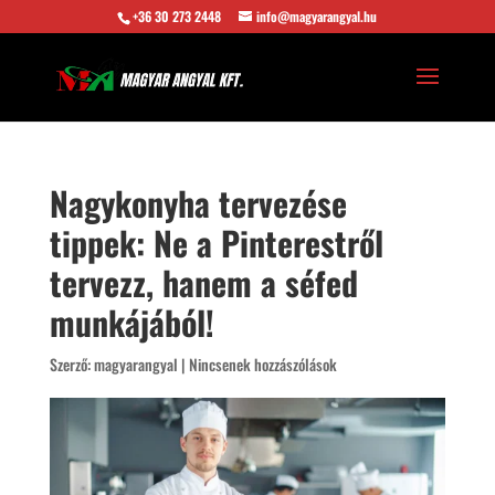
+36 30 273 2448
info@magyarangyal.hu
Nagykonyha tervezése
tippek: Ne a Pinterestről
tervezz, hanem a séfed
munkájából!
Szerző:
magyarangyal
|
Nincsenek hozzászólások