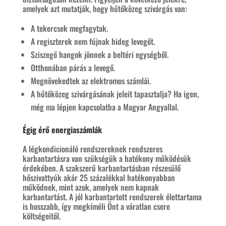
amelyek azt mutatják, hogy hűtőközeg szivárgás van:
A tekercsek megfagytak.
A regiszterek nem fújnak hideg levegőt.
Sziszegő hangok jönnek a beltéri egységből.
Otthonában párás a levegő.
Megnövekedtek az elektromos számlái.
A hűtőközeg szivárgásának jeleit tapasztalja? Ha igen,
még ma lépjen kapcsolatba a Magyar Angyallal.
Égig érő energiaszámlák
A légkondicionáló rendszereknek rendszeres
karbantartásra van szükségük a hatékony működésük
érdekében. A szakszerű karbantartásban részesülő
hőszivattyúk akár 25 százalékkal hatékonyabban
működnek, mint azok, amelyek nem kapnak
karbantartást. A jól karbantartott rendszerek élettartama
is hosszabb, így megkíméli Önt a váratlan csere
költségeitől.