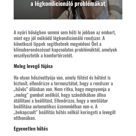
A nyári hőségben semmi sem hűti le jobban az embert,
mint egy jól működő légkondicionáló rendszer. A
következő tippek segíthetnek megvédeni Önt a
klímaberendezéssel kapcsolatos problémáktól, amelyek
veszélyeztetik a komfortérzetét.
Meleg levegő fújása
Ha olyan hőszivattyúja van, amely fűtést és hűtést is
biztosít, ellenőrizze a termosztátot, hogy a rendszer a
„hűvös” állásban van. Nem ritka, hogy megnyomja a
„meleg” gombot anélkül, hogy szándékában állna
átállítani a beállítást. Ellenőrizze, hogy a ventilátor
beállítása automatikus üzemmódban van-e. A
„bekapcsolt” beállítás hűtés nélkül keringeti a levegőt
otthonában.
Egyenetlen hűtés