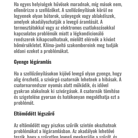
Ha egyes helyiségek hűvösek maradnak, míg mások nem,
ellenőrizze a szellőzőket. A szellőzőnyílások körül ne
legyenek olyan bútorok, szőnyegek vagy ablakdíszek,
amelyek akadályozhatják a levegő áramlását. A
termosztátokkal vagy az elektromos csatlakozásokkal
kapcsolatos problémák miatt a légkondicionáló
rendszerek kikapcsolhatnak, mielőtt elérnék a kívánt
hőmérsékletet. Klíma-javító szakembereink meg tudják
oldani ezeket a problémákat.
Gyenge légáramlás
Ha a szellőzőnyílásokon kijövő levegő olyan gyenge, hogy
alig érezhető, a szivárgó csatornák lehetnek a hibásak. A
csatornarendszer nyomás alatt működik, és idővel
gyakran alakulnak ki szivárgások. A csatornák tömítése
és szigetelése gyorsan és hatékonyan megoldhatja ezt a
problémát.
Eltömődött légszűrő
Az eltömődött vagy piszkos szűrők szintén okozhatnak
problémákat a légáramlásban. Az akadályok lehetővé
teszik, hogy a szűretlen levegő megkerülje a szűrőt, és