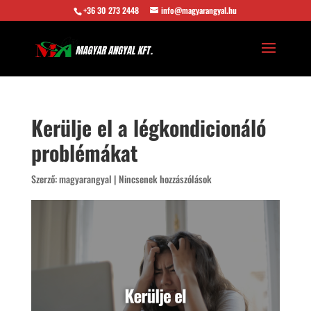
+36 30 273 2448
info@magyarangyal.hu
Kerülje el a légkondicionáló
problémákat
Szerző:
magyarangyal
|
Nincsenek hozzászólások