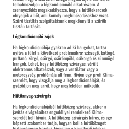
felhalmozódjon a légkondicionáló alkatrészein. A
szennyeződés megakadályozza, hogy a hűtőtekercsek
elnyeljék a hőt, ami komoly meghibásodásokhoz vezet.
Szűrő tisztítás szolgáltatásunk megkönnyíti a szűrők
tisztán tartását.
Légkondicionáló zajok
Ha légkondicionálója gyakran ad ki hangokat, tartsa
nyitva a fülét a következő problémákra: sziszegő, kattogó,
puffanó, zörgő, csörgő, csörömpölő, csikorgó és zümmögő
hangok. Lehet, hogy hűtőközeg szivárgás, sérült
elektromos alkatrészek, vagy a ventilátor vagy a
motoregység problémája áll fenn. Hívjon egy profi Klíma-
szerelőt, hogy vizsgálja meg a légkondicionálóját, és
győződjön meg arról, hogy megfelelően működik.
Hűtőanyag-szivárgás
Ha légkondicionálójából hűtőközeg szivárog, akkor a
javítás elvégzéséhez engedéllyel rendelkező Klíma-
szerelőt kell hívnia. A hűtőközeg-szivárgás káros, és egy
képzett szakember tudja, hogyan kell a hűtőközeget
biztonságosan kezelni. Figyeljen a következő jelekre,