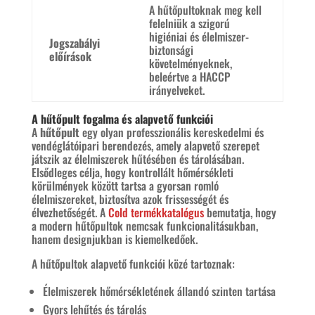
A hűtőpultoknak meg kell
felelniük a szigorú
higiéniai és élelmiszer-
Jogszabályi
biztonsági
előírások
követelményeknek,
beleértve a HACCP
irányelveket.
A hűtőpult fogalma és alapvető funkciói
A
hűtőpult
egy olyan professzionális kereskedelmi és
vendéglátóipari berendezés, amely alapvető szerepet
játszik az élelmiszerek hűtésében és tárolásában.
Elsődleges célja, hogy kontrollált hőmérsékleti
körülmények között tartsa a gyorsan romló
élelmiszereket, biztosítva azok frissességét és
élvezhetőségét. A
Cold termékkatalógus
bemutatja, hogy
a modern hűtőpultok nemcsak funkcionalitásukban,
hanem designjukban is kiemelkedőek.
A hűtőpultok alapvető funkciói közé tartoznak:
Élelmiszerek hőmérsékletének állandó szinten tartása
Gyors lehűtés és tárolás