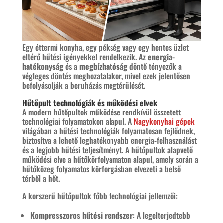
Egy éttermi konyha, egy pékség vagy egy hentes üzlet
eltérő hűtési igényekkel rendelkezik. Az
energia-
hatékonyság
és a
megbízhatóság
döntő tényezők a
végleges döntés meghozatalakor, mivel ezek jelentősen
befolyásolják a beruházás megtérülését.
Hűtőpult technológiák és működési elvek
A modern hűtőpultok működése rendkívül összetett
technológiai folyamatokon alapul. A
Nagykonyhai gépek
világában a hűtési technológiák folyamatosan fejlődnek,
biztosítva a lehető leghatékonyabb energia-felhasználást
és a legjobb hűtési teljesítményt. A hűtőpultok alapvető
működési elve a hűtőkörfolyamaton alapul, amely során a
hűtőközeg folyamatos körforgásban elvezeti a belső
térből a hőt.
A korszerű hűtőpultok főbb technológiai jellemzői:
Kompresszoros hűtési rendszer
: A legelterjedtebb