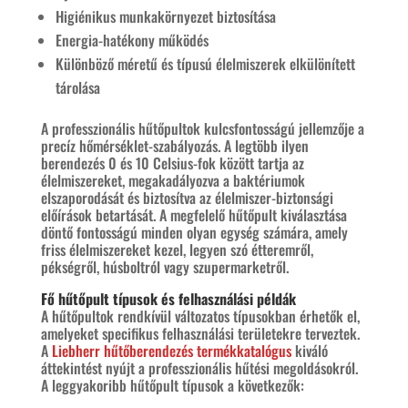
Higiénikus munkakörnyezet biztosítása
Energia-hatékony működés
Különböző méretű és típusú élelmiszerek elkülönített
tárolása
A professzionális hűtőpultok kulcsfontosságú jellemzője a
precíz hőmérséklet-szabályozás. A legtöbb ilyen
berendezés 0 és 10 Celsius-fok között tartja az
élelmiszereket, megakadályozva a baktériumok
elszaporodását és biztosítva az élelmiszer-biztonsági
előírások betartását. A megfelelő hűtőpult kiválasztása
döntő fontosságú minden olyan egység számára, amely
friss élelmiszereket kezel, legyen szó étteremről,
pékségről, húsboltról vagy szupermarketről.
Fő hűtőpult típusok és felhasználási példák
A hűtőpultok rendkívül változatos típusokban érhetők el,
amelyeket specifikus felhasználási területekre terveztek.
A
Liebherr hűtőberendezés termékkatalógus
kiváló
áttekintést nyújt a professzionális hűtési megoldásokról.
A leggyakoribb hűtőpult típusok a következők: