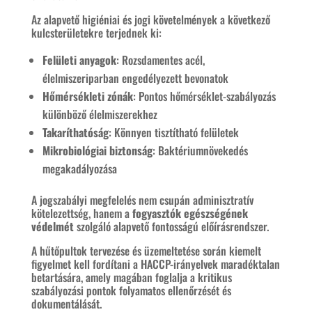
Az alapvető higiéniai és jogi követelmények a következő
kulcsterületekre terjednek ki:
Felületi anyagok
: Rozsdamentes acél,
élelmiszeriparban engedélyezett bevonatok
Hőmérsékleti zónák
: Pontos hőmérséklet-szabályozás
különböző élelmiszerekhez
Takaríthatóság
: Könnyen tisztítható felületek
Mikrobiológiai biztonság
: Baktériumnövekedés
megakadályozása
A jogszabályi megfelelés nem csupán adminisztratív
kötelezettség, hanem a
fogyasztók egészségének
védelmét
szolgáló alapvető fontosságú előírásrendszer.
A hűtőpultok tervezése és üzemeltetése során kiemelt
figyelmet kell fordítani a HACCP-irányelvek maradéktalan
betartására, amely magában foglalja a kritikus
szabályozási pontok folyamatos ellenőrzését és
dokumentálását.