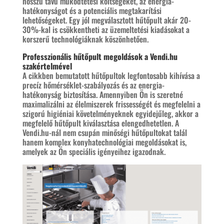
hosszú távú működtetési költségeket, az energia-
hatékonyságot és a potenciális megtakarítási
lehetőségeket. Egy jól megválasztott hűtőpult akár 20-
30%-kal is csökkentheti az üzemeltetési kiadásokat a
korszerű technológiáknak köszönhetően.
Professzionális hűtőpult megoldások a
Vendi.hu
szakértelmével
A cikkben bemutatott hűtőpultok legfontosabb kihívása a
precíz hőmérséklet-szabályozás és az energia-
hatékonyság biztosítása. Amennyiben Ön is szeretné
maximalizálni az élelmiszerek frissességét és megfelelni a
szigorú higiéniai követelményeknek egyidejűleg, akkor a
megfelelő hűtőpult kiválasztása elengedhetetlen. A
Vendi.hu-nál nem csupán minőségi hűtőpultokat talál
hanem komplex konyhatechnológiai megoldásokat is,
amelyek az Ön speciális igényeihez igazodnak.