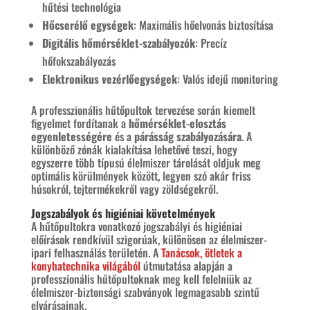
hűtési technológia
Hőcserélő egységek
: Maximális hőelvonás biztosítása
Digitális hőmérséklet-szabályozók
: Precíz
hőfokszabályozás
Elektronikus vezérlőegységek
: Valós idejű monitoring
A professzionális hűtőpultok tervezése során kiemelt
figyelmet fordítanak a
hőmérséklet-elosztás
egyenletességére
és a
párásság szabályozására
. A
különböző zónák kialakítása lehetővé teszi, hogy
egyszerre több típusú élelmiszer tárolását oldjuk meg
optimális körülmények között, legyen szó akár friss
húsokról, tejtermékekről vagy zöldségekről.
Jogszabályok és higiéniai követelmények
A hűtőpultokra vonatkozó jogszabályi és higiéniai
előírások rendkívül szigorúak, különösen az élelmiszer-
ipari felhasználás területén. A
Tanácsok, ötletek a
konyhatechnika világából
útmutatása alapján a
professzionális hűtőpultoknak meg kell felelniük az
élelmiszer-biztonsági szabványok legmagasabb szintű
elvárásainak.