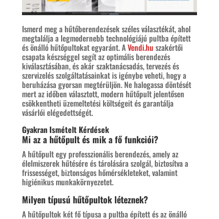
Ismerd meg a hűtőberendezések széles választékát, ahol
megtalálja a legmodernebb technológiájú pultba épített
és önálló hűtőpultokat egyaránt. A
Vendi.hu
szakértői
csapata készséggel segít az optimális berendezés
kiválasztásában, és akár szaktanácsadás, tervezés és
szervizelés szolgáltatásainkat is igénybe veheti, hogy a
beruházása gyorsan megtérüljön. Ne halogassa döntését
mert az időben választott, modern hűtőpult jelentősen
csökkentheti üzemeltetési költségeit és garantálja
vásárlói elégedettségét.
Gyakran Ismételt Kérdések
Mi az a hűtőpult és mik a fő funkciói?
A hűtőpult egy professzionális berendezés, amely az
élelmiszerek hűtésére és tárolására szolgál, biztosítva a
frissességet, biztonságos hőmérsékleteket, valamint
higiénikus munkakörnyezetet.
Milyen típusú hűtőpultok léteznek?
A hűtőpultok két fő típusa a pultba épített és az önálló