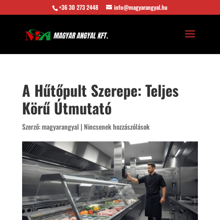
+36 30 273 2448
info@magyarangyal.hu
A Hűtőpult Szerepe: Teljes
Körű Útmutató
Szerző:
magyarangyal
|
Nincsenek hozzászólások