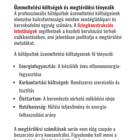
Üzemeltetési költségek és megtérülési tényezők
A professzionális hűtőpultok üzemeltetési költségeinek
elemzése kulcsfontosságú minden vendéglátóipari és
kereskedelmi egység számára. A
lízingkonstrukciós
lehetőségek
segíthetnek a kezdeti beruházási terhek
csökkentésében, ami jelentősen javíthatja a megtérülési
mutatókat.
A hűtőpultok üzemeltetési költségeinek fő tényezői:
Energiafogyasztás
: A készülék éves villamosenergia-
fogyasztása
Karbantartási költségek
: Rendszeres szervizelés és
tisztítás
Élettartam
: A berendezés várható működési ideje
Hatékonyság
: Hűtési teljesítmény és energia-
felhasználási arány
A
megtérülési számítások
során nem elég csupán a
beszerzési árra koncentrálni. Figyelembe kell venni a