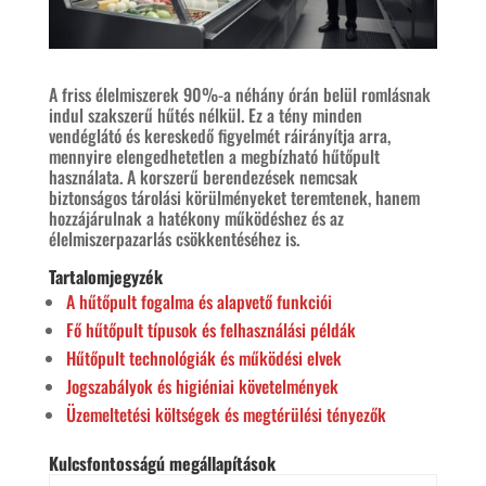
A friss élelmiszerek 90%-a néhány órán belül romlásnak
indul szakszerű hűtés nélkül. Ez a tény minden
vendéglátó és kereskedő figyelmét ráirányítja arra,
mennyire elengedhetetlen a megbízható hűtőpult
használata. A korszerű berendezések nemcsak
biztonságos tárolási körülményeket teremtenek, hanem
hozzájárulnak a hatékony működéshez és az
élelmiszerpazarlás csökkentéséhez is.
Tartalomjegyzék
A hűtőpult fogalma és alapvető funkciói
Fő hűtőpult típusok és felhasználási példák
Hűtőpult technológiák és működési elvek
Jogszabályok és higiéniai követelmények
Üzemeltetési költségek és megtérülési tényezők
Kulcsfontosságú megállapítások