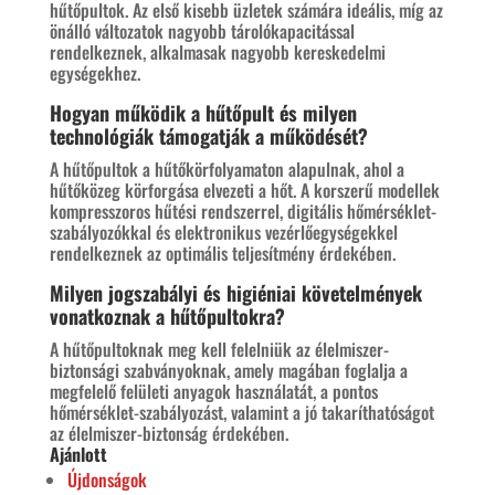
hűtőpultok. Az első kisebb üzletek számára ideális, míg az
önálló változatok nagyobb tárolókapacitással
rendelkeznek, alkalmasak nagyobb kereskedelmi
egységekhez.
Hogyan működik a hűtőpult és milyen
technológiák támogatják a működését?
A hűtőpultok a hűtőkörfolyamaton alapulnak, ahol a
hűtőközeg körforgása elvezeti a hőt. A korszerű modellek
kompresszoros hűtési rendszerrel, digitális hőmérséklet-
szabályozókkal és elektronikus vezérlőegységekkel
rendelkeznek az optimális teljesítmény érdekében.
Milyen jogszabályi és higiéniai követelmények
vonatkoznak a hűtőpultokra?
A hűtőpultoknak meg kell felelniük az élelmiszer-
biztonsági szabványoknak, amely magában foglalja a
megfelelő felületi anyagok használatát, a pontos
hőmérséklet-szabályozást, valamint a jó takaríthatóságot
az élelmiszer-biztonság érdekében.
Ajánlott
Újdonságok