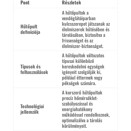
Pont
Részletek
A hűtőpultok a
vendéglátóiparban
kulcsszerepet játszanak az
Hűtőpult
élelmiszerek hűtésében és
definíciója
tárolásában, biztosítva a
frissességet és az
élelmiszer-biztonságot.
A hűtőpultok változatos
típusai különböző
Típusok és
kereskedelmi egységek
felhasználások
igényeit szolgálják ki,
például éttermek vagy
pékségek számára.
A korszerű hűtőpultok
precíz hőmérséklet-
szabályozással és
Technológiai
energiahatékony
jellemzők
működéssel rendelkeznek,
optimalizálva a tárolás
körülményeit.